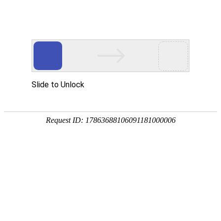
您目前的位置:
中心首页
>
建筑工程材料检验院
>
检测范围
>工程现场
建筑工程材料检验院
检测范围
高铁工程