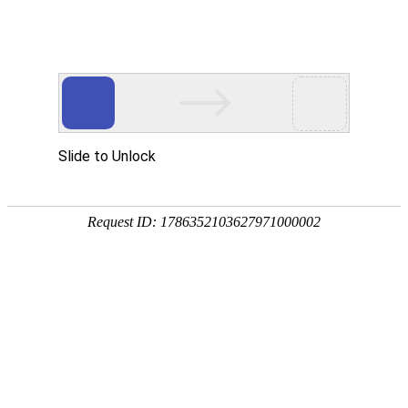
您目前的位置:
中心首页
>
建筑工程材料检验院
>
检测范围
>暖通空调
建筑工程材料检验院
检测范围
高铁工程