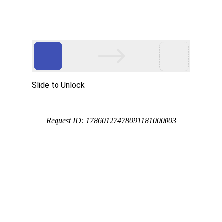
您目前的位置:
中心首页
>
联系我们
业务受理
建筑工程
电话：
010-51167681
保温与土工：010
传真：010-51167669
门窗幕墙:?010-
报告发放：010-51167685
板材防水与
报告真伪查询： 010-51167679
建筑节能：010-
业务邮箱： ywjd@ctc.ac.cn
混凝土：010-5